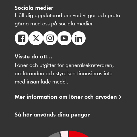
Sociala medier
Håll dig uppdaterad om vad vi gör och prata
gärna med oss på sociala medier.
Följ
Följ
Följ
Följ
Följ
oss
Visste du att...
oss
oss
oss
oss
på
på
på
på
på
Löner och utgifter för generalsekreteraren,
Facebbok
X
Instagram
Youtube
LinkedIn
ordföranden och styrelsen finansieras inte
med insamlade medel.
Mer information om löner och arvoden
Så här används dina pengar