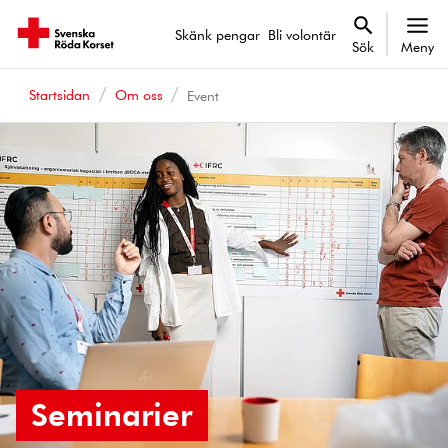
Skänk pengar
Bli volontär
Sök
Meny
Startsidan
Om oss
Event
Seminarier