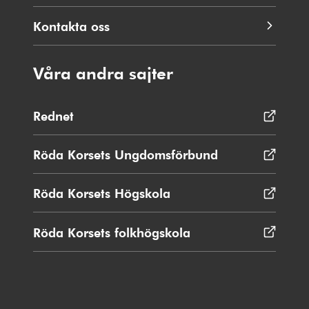
Kontakta oss
Våra andra sajter
Rednet
Öppnas
i
nytt
Röda Korsets Ungdomsförbund
Öppnas
fönster
i
nytt
Röda Korsets Högskola
Öppnas
fönster
i
nytt
Röda Korsets folkhögskola
Öppnas
fönster
i
nytt
fönster