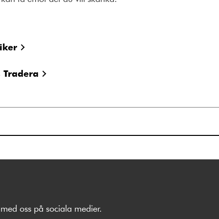
iker
s Tradera
med oss på sociala medier.