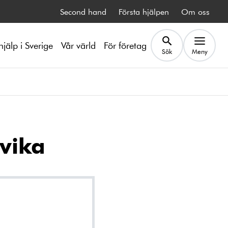
Second hand
Första hjälpen
Om oss
hjälp i Sverige
Vår värld
För företag
Sök
Meny
vika