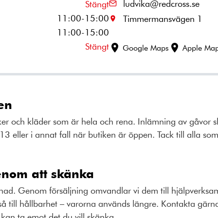
ludvika@redcross.se
Stängt
11:00-15:00
Timmermansvägen 1
11:00-15:00
Stängt
Google Maps
Apple Ma
ken
ker och kläder som är hela och rena. Inlämning av gåvor 
3 eller i annat fall när butiken är öppen. Tack till alla som
enom att skänka
lnad. Genom försäljning omvandlar vi dem till hjälpverksamh
å till hållbarhet – varorna används längre. Kontakta gärna
kan ta emot det du vill skänka.