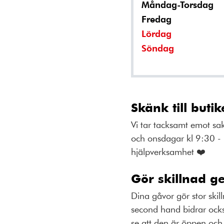
Måndag-Torsdag
Fredag
Lördag
Söndag
Skänk till buti
Vi tar tacksamt emot sa
och onsdagar kl 9:30 - 1
hjälpverksamhet ❤️
Gör skillnad g
Dina gåvor gör stor skil
second hand bidrar ocks
se att den är öppen och 