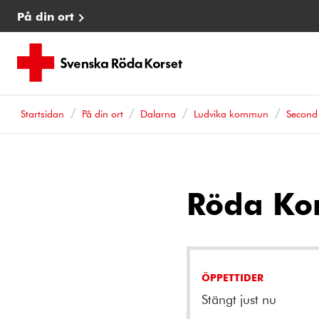
På din ort
Startsidan
På din ort
Dalarna
Ludvika kommun
Second
Röda Ko
ÖPPETTIDER
Stängt just nu