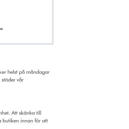
ps
sker helst på måndagar
 stöder vår
et. Att skänka till
 butiken innan för att