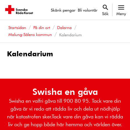
Skänk pengar
Bli volontär
Sök
Meny
Startsidan
På din ort
Dalarna
Malung-Sälens kommun
Kalendarium
Kalendarium
Kalenderhändelser
Swisha en gåva
Swisha en valfri gåva till 900 80 95. Tack vare din
gåva är vi redo att rädda liv och dela ut nödhjälp
när katastrofen sker.Tack vare din gåva kan vi rädda
liv och ge hopp både här hemma och världen över.