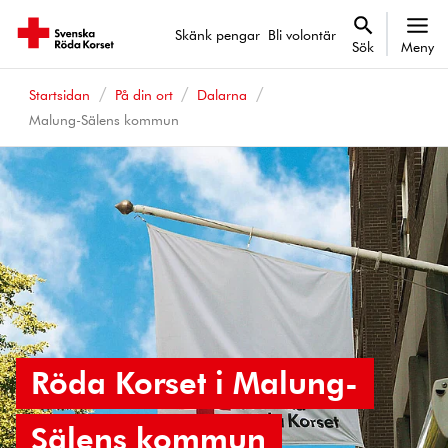
Skänk pengar
Bli volontär
Sök
Meny
Startsidan
På din ort
Dalarna
Malung-Sälens kommun
Röda Korset i Malung-
Sälens kommun