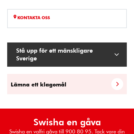
KONTAKTA OSS
Stå upp för ett mänskligare
Sverige
Lämna ett klagomål
Swisha en gåva
Swisha en valfri gåva till 900 80 95. Tack vare din