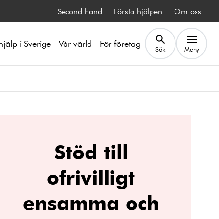
Second hand
Första hjälpen
Om oss
hjälp i Sverige
Vår värld
För företag
Sök
Meny
Stöd till
ofrivilligt
ensamma och