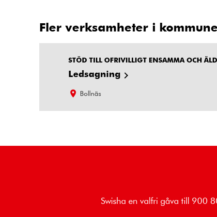
Fler verksamheter i kommun
STÖD TILL OFRIVILLIGT ENSAMMA OCH ÄL
Ledsagning
Bollnäs
Swisha en valfri gåva till 900