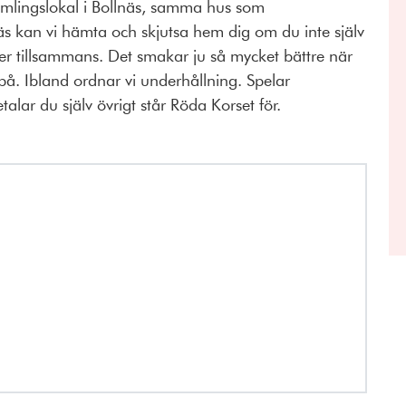
 samlingslokal i Bollnäs, samma hus som
s kan vi hämta och skjutsa hem dig om du inte själv
 äter tillsammans. Det smakar ju så mycket bättre när
 på. Ibland ordnar vi underhållning. Spelar
alar du själv övrigt står Röda Korset för.