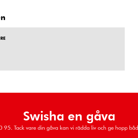
en
DRE
Swisha en gåva
 80 95. Tack vare din gåva kan vi rädda liv och ge hopp b