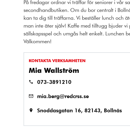
På fredagar ordnar vi träffar för seniorer i vår
secondhandbutiken. Om du bor centralt i Bollnä
kan ta dig till träffarna. Vi beställer lunch och
man inte äter själv! Kaffe med tilltugg bjuder vi
sällskapsspel och umgås helt enkelt. Lunchen bet
Välkommen!
KONTAKTA VERKSAMHETEN
Mia Wallström
073-3891210
mia.berg@redcrss.se
Snoddasgatan 16, 82143, Bollnäs