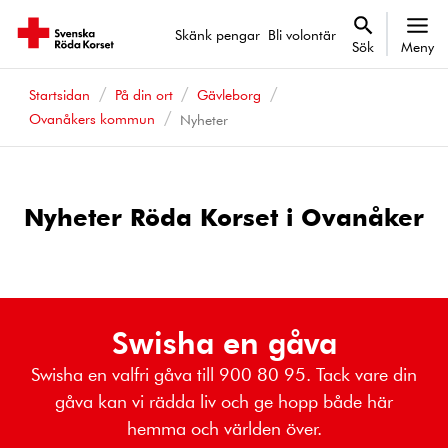
Skänk pengar
Bli volontär
Sök
Meny
Startsidan
På din ort
Gävleborg
Ovanåkers kommun
Nyheter
Nyheter Röda Korset i Ovanåker
Swisha en gåva
Swisha en valfri gåva till 900 80 95. Tack vare din
gåva kan vi rädda liv och ge hopp både här
hemma och världen över.