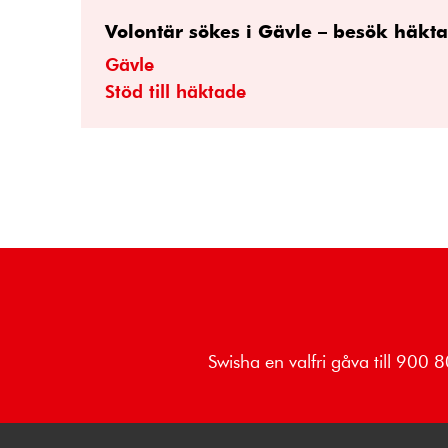
Volontär sökes i Gävle – besök häkt
Gävle
Stöd till häktade
Swisha en valfri gåva till 900