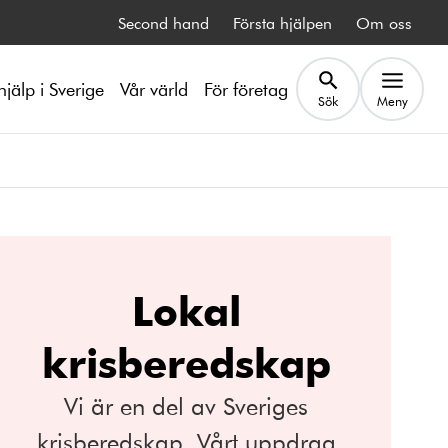
Second hand
Första hjälpen
Om oss
hjälp i Sverige
Vår värld
För företag
Sök
Meny
Lokal
krisberedskap
Vi är en del av Sveriges
krisberedskap. Vårt uppdrag