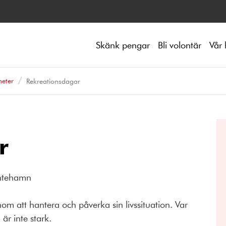
Skänk pengar
Bli volontär
Vår 
eter
Rekreationsdagar
r
intehamn
nom att hantera och påverka sin livssituation. Var
r inte stark.