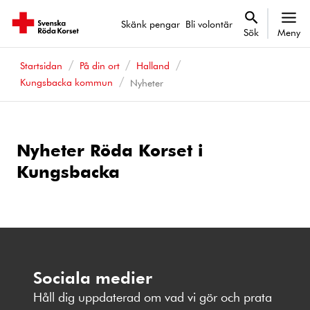
Skänk pengar
Bli volontär
Sök
Meny
Startsidan
På din ort
Halland
Kungsbacka kommun
Nyheter
Nyheter Röda Korset i
Kungsbacka
Sociala medier
Håll dig uppdaterad om vad vi gör och prata