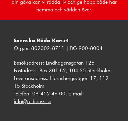
din gåva kan vi rädda liv och ge hopp både här
hemma och världen över.
Svenska Röda Korset
Org.nr. 802002-8711 | BG 900-8004
Besöksadress: Lindhagensgatan 126
Postadress: Box 301 82, 104 25 Stockholm
Leveransadress: Hornsbergsvägen 17, 112
15 Stockholm
Telefon:
08-452 46 00
, E-mail:
info@redcross.se