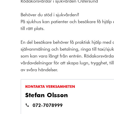
Rödakorsvärdar i sjukvården Östersund
Behöver du stöd i sjukvården?
På sjukhus kan patienter och besökare få hjälp 
till rätt plats.
En del besökare behöver få praktisk hjälp med a
självanmälning och betalning, ringa till taxi/sju
som kan vara långt från entrén. Rödakorsvärda
vårdavdelningar för att skapa lugn, trygghet, ti
av svåra händelser.
KONTAKTA VERKSAMHETEN
Stefan Olsson
072-7078999