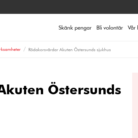
Skänk pengar
Bli volontär
Vår 
rksamheter
Rödakorsvärdar Akuten Östersunds sjukhus
Akuten Östersunds