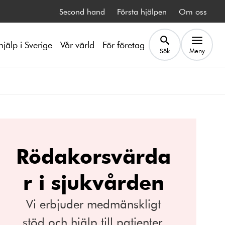
Second hand
Första hjälpen
Om oss
hjälp i Sverige
Vår värld
För företag
Sök
Meny
Rödakorsvärda
r i sjukvården
Vi erbjuder medmänskligt
stöd och hjälp till patienter,