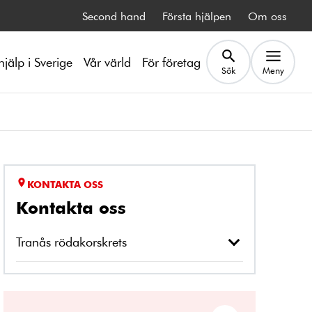
Second hand
Första hjälpen
Om oss
hjälp i Sverige
Vår värld
För företag
Sök
Meny
KONTAKTA OSS
Kontakta oss
Tranås rödakorskrets