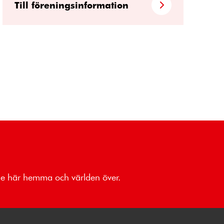
Till föreningsinformation
åde här hemma och världen över.