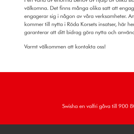
välkomna. Det finns många olika satt att engager
engagerar sig i någon av våra verksamheter. And
kommer till nytta i Röda Korsets insatser, här he
garanterar att ditt bidrag göra nytta och använd
Varmt välkommen att kontakta oss!
Swisha en valfri gåva till 900