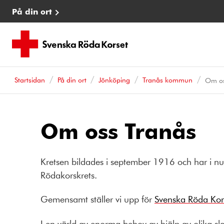
På din ort
Startsidan
På din ort
Jönköping
Tranås kommun
Om os
Om oss Tranås
Kretsen bildades i september 1916 och har i n
Rödakorskrets.
Gemensamt ställer vi upp för
Svenska Röda Kors
I en värld av enorma behov av hjälp av olika s