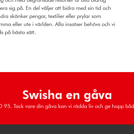
a sig på. En del väljer att bidra med sin tid och
ra skänker pengar, textilier eller prylar som
mma eller ute i världen. Alla insatser behövs och vi
s på bästa sätt.
Swisha en gåva
 80 95. Tack vare din gåva kan vi rädda liv och ge hopp b