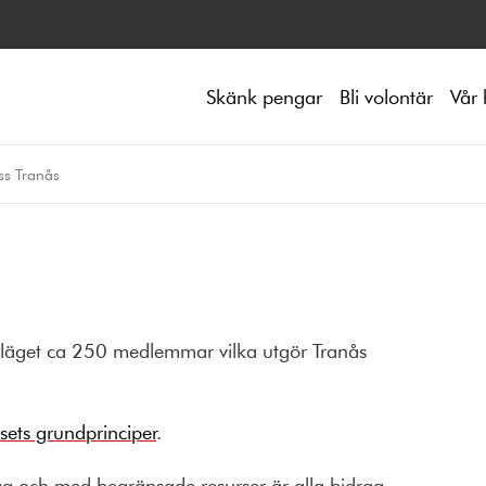
Skänk pengar
Bli volontär
Vår 
s Tranås
uläget ca 250 medlemmar vilka utgör Tranås
ets grundprinciper
.
lag och med begränsade resurser är alla bidrag