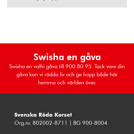
Swisha en gåva
Swisha en valfri gåva till 900 80 95. Tack vare din
gåva kan vi rädda liv och ge hopp både här
hemma och världen över.
Svenska Röda Korset
Org.nr. 802002-8711 | BG 900-8004