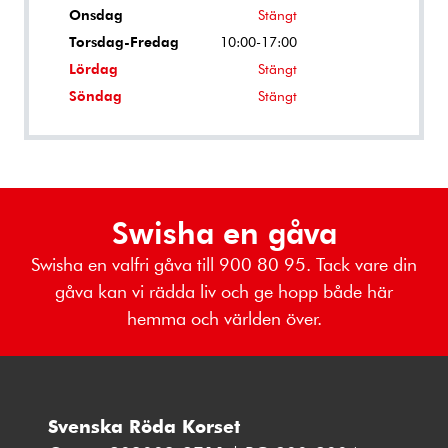
Onsdag
Stängt
Torsdag-Fredag
10:00-17:00
Lördag
Stängt
Söndag
Stängt
Swisha en gåva
Swisha en valfri gåva till 900 80 95. Tack vare din
gåva kan vi rädda liv och ge hopp både här
hemma och världen över.
Svenska Röda Korset