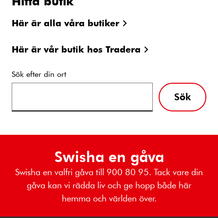
Hitta butik
Här är alla våra butiker
Här är vår butik hos Tradera
Sök efter din ort
Sök
Swisha en gåva
Swisha en valfri gåva till 900 80 95. Tack vare din
gåva kan vi rädda liv och ge hopp både här
hemma och världen över.