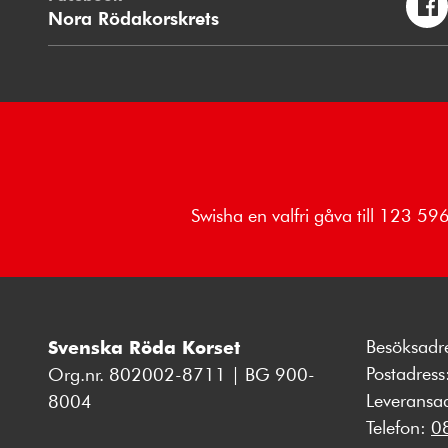
Nora Rödakorskrets
Swisha en valfri gåva till 123 5
Besöksadr
Svenska Röda Korset
Postadres
Org.nr. 802002-8711 | BG 900-
Leveransa
8004
Telefon:
0