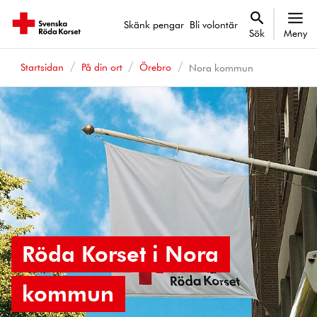
Skänk pengar
Bli volontär
Sök
Meny
Startsidan
På din ort
Örebro
Nora kommun
Röda Korset i Nora
kommun