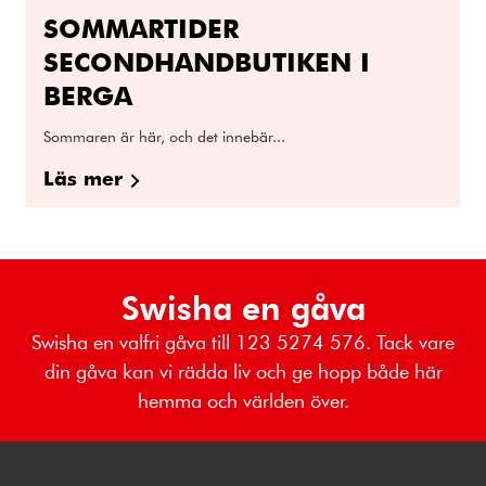
SOMMARTIDER
SECONDHANDBUTIKEN I
BERGA
Sommaren är här, och det innebär...
Läs mer
Swisha en gåva
Swisha en valfri gåva till 123 5274 576. Tack vare
din gåva kan vi rädda liv och ge hopp både här
hemma och världen över.