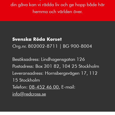
din gåva kan vi rädda liv och ge hopp både här
hemma och världen över.
Svenska Röda Korset
Org.nr. 802002-8711 | BG 900-8004
Besöksadress: Lindhagensgatan 126
Postadress: Box 301 82, 104 25 Stockholm
Leveransadress: Hornsbergsvägen 17, 112
15 Stockholm
Telefon:
08-452 46 00
, E-mail:
info@redcross.se