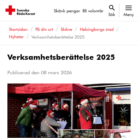
Skänk pengar
Bli volontär
Sök
Meny
Startsidan
På din ort
Skåne
Helsingborgs stad
Nyheter
Verksamhetsberättelse 2025
Verksamhetsberättelse 2025
Publicerad den
08 mars 2026