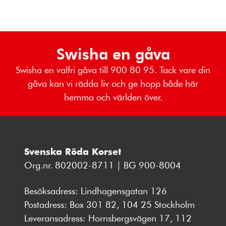
Swisha en gåva
Swisha en valfri gåva till 900 80 95. Tack vare din
gåva kan vi rädda liv och ge hopp både här
hemma och världen över.
Svenska Röda Korset
Org.nr. 802002-8711 | BG 900-8004
Besöksadress: Lindhagensgatan 126
Postadress: Box 301 82, 104 25 Stockholm
Leveransadress: Hornsbergsvägen 17, 112