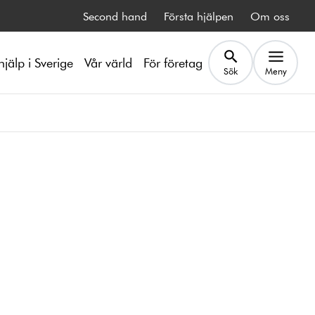
Second hand
Första hjälpen
Om oss
hjälp i Sverige
Vår värld
För företag
Sök
Meny