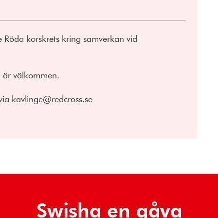
e Röda korskrets kring samverkan vid
n är välkommen.
via kavlinge@redcross.se
Swisha en gåva