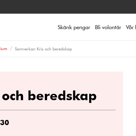
Skänk pengar
Bli volontär
Vår 
rium
Samverkan Kris och beredskap
 och beredskap
:30