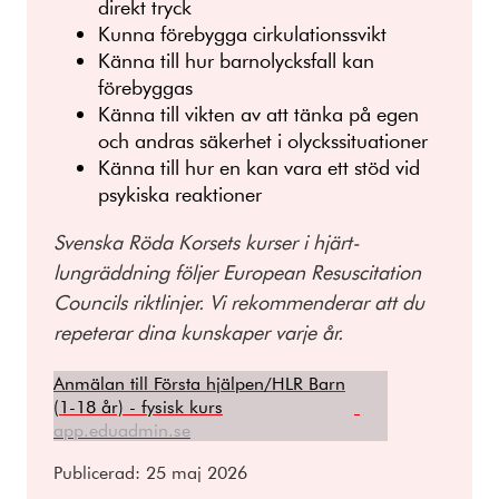
direkt tryck
Kunna förebygga cirkulationssvikt
Känna till hur barnolycksfall kan
förebyggas
Känna till vikten av att tänka på egen
och andras säkerhet i olyckssituationer
Känna till hur en kan vara ett stöd vid
psykiska reaktioner
Svenska Röda Korsets kurser i hjärt-
lungräddning följer European Resuscitation
Councils riktlinjer. Vi rekommenderar att du
repeterar dina kunskaper varje år.
Anmälan till Första hjälpen/HLR Barn
(1-18 år) - fysisk kurs
app.eduadmin.se
Publicerad:
25 maj 2026