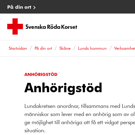
På din ort
Startsidan
På din ort
Skåne
Lunds kommun
Verksamhe
ANHÖRIGSTÖD
Anhörigstöd
Lundakretsen anordnar, tillsammans med Lund
människor som lever med en anhörig som av olika
ge möjlighet till anhöriga att få ett vidgat pers
situation.