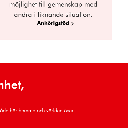
möjlighet till gemenskap med
andra i liknande situation.
Anhörigstöd
mhet,
 både här hemma och världen över.