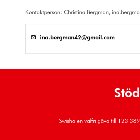
Kontaktperson: Christina Bergman, ina.berg
ina.bergman42@gmail.com
Stöd
Swisha en valfri gåva till 123 3