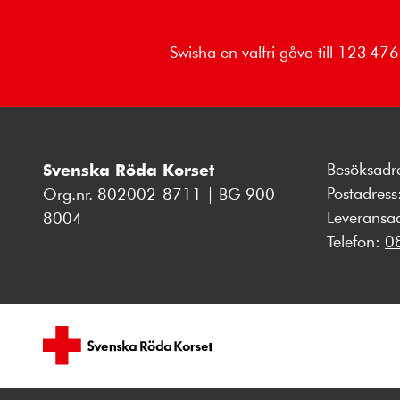
Swisha en valfri gåva till 123 4
Besöksadr
Svenska Röda Korset
Postadres
Org.nr. 802002-8711 | BG 900-
Leveransa
8004
Telefon:
0