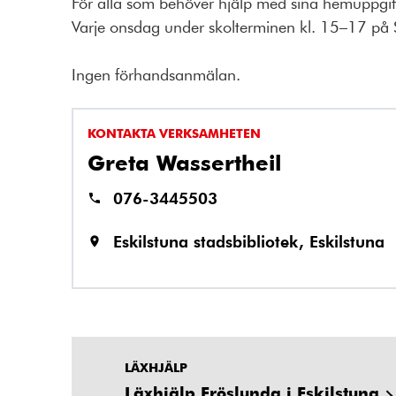
För alla som behöver hjälp med sina hemuppgift
Varje onsdag under skolterminen kl. 15–17 på St
Ingen förhandsanmälan.
KONTAKTA VERKSAMHETEN
Greta Wassertheil
076-3445503
Eskilstuna stadsbibliotek, Eskilstuna
LÄXHJÄLP
Läxhjälp Fröslunda i Eskilstuna