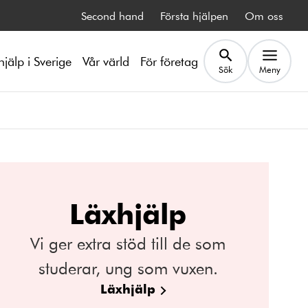
Second hand
Första hjälpen
Om oss
hjälp i Sverige
Vår värld
För företag
Sök
Meny
Läxhjälp
Vi ger extra stöd till de som
studerar, ung som vuxen.
Läxhjälp