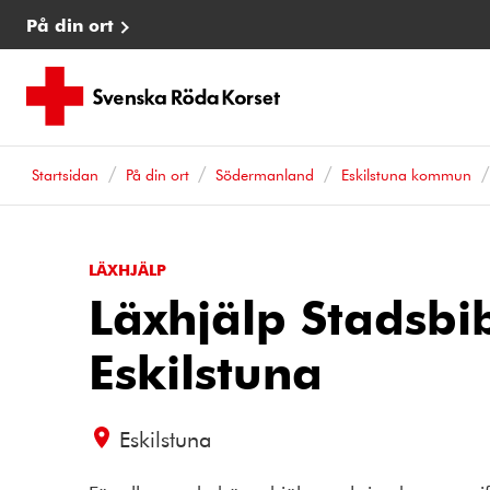
På din ort
Startsidan
På din ort
Södermanland
Eskilstuna kommun
LÄXHJÄLP
Läxhjälp Stadsbib
Eskilstuna
Eskilstuna