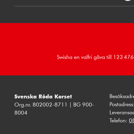
Swisha en valfri gåva till 123 4
Besöksadr
Svenska Röda Korset
Postadres
Org.nr. 802002-8711 | BG 900-
Leveransa
8004
Telefon:
0