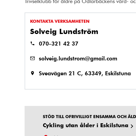
Trivselklubb för äldre på Odlarbäckens vård- 
KONTAKTA VERKSAMHETEN
Solveig Lundström
070-321 42 37
solveig.lundstrom@gmail.com
Sveavägen 21 C, 63349, Eskilstuna
STÖD TILL OFRIVILLIGT ENSAMMA OCH ÄL
Cykling utan ålder i Eskilstuna