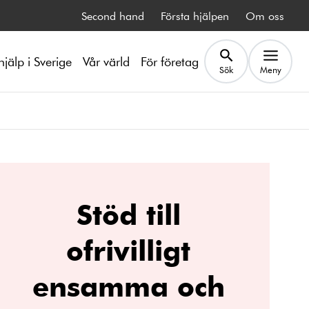
Second hand
Första hjälpen
Om oss
hjälp i Sverige
Vår värld
För företag
Sök
Meny
Stöd till
ofrivilligt
ensamma och