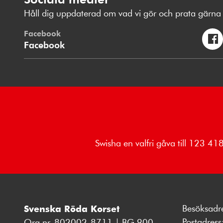
Håll dig uppdaterad om vad vi gör och prata gärna 
Facebook
Facebook
Swisha en valfri gåva till 123 4
Besöksadr
Svenska Röda Korset
Postadres
Org.nr. 802002-8711 | BG 900-