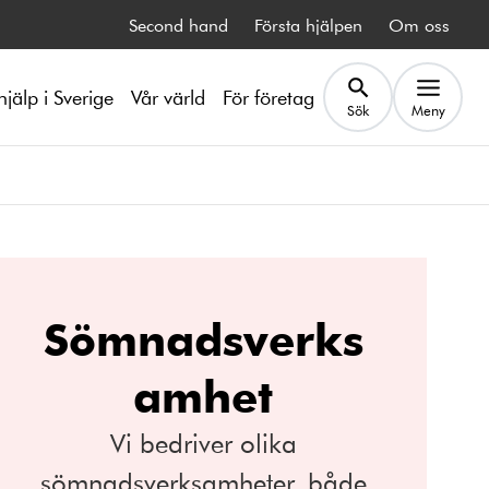
Second hand
Första hjälpen
Om oss
hjälp i Sverige
Vår värld
För företag
Sök
Meny
Sömnadsverks
amhet
Vi bedriver olika
sömnadsverksamheter, både