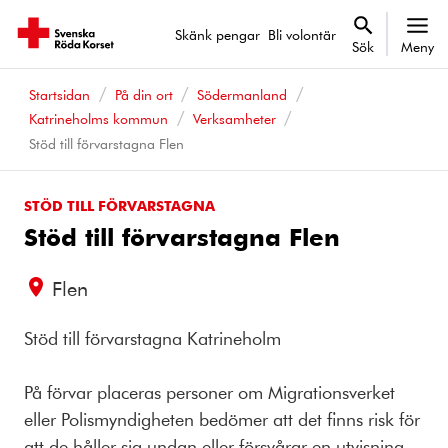
Skänk pengar
Bli volontär
Sök
Meny
Startsidan
På din ort
Södermanland
Katrineholms kommun
Verksamheter
Stöd till förvarstagna Flen
STÖD TILL FÖRVARSTAGNA
Stöd till förvarstagna Flen
Flen
Stöd till förvarstagna Katrineholm
På förvar placeras personer om Migrationsverket
eller Polismyndigheten bedömer att det finns risk för
att de håller sig undan eller försvårar en utvisning