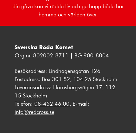
din gåva kan vi rädda liv och ge hopp både här
hemma och världen över.
Svenska Röda Korset
Org.nr. 802002-8711 | BG 900-8004
Besöksadress: Lindhagensgatan 126
Postadress: Box 301 82, 104 25 Stockholm
Leveransadress: Hornsbergsvägen 17, 112
15 Stockholm
Telefon:
08-452 46 00
, E-mail:
info@redcross.se