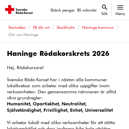
Skänk pengar
Bli volontär
Sök
Meny
Startsidan
På din ort
Stockholm
Haninge kommun
Om oss Haninge
Haninge Rödakorskrets 2026
Hej, Rödakorsare!
Svenska Röda Korset har i nästan alla kommuner
lokalkretsar som arbetar med olika uppgifter inom
verksamheten. Den gemensamma nämnaren är alltid
våra grundregler:
Humanitet, Opartiskhet, Neutralitet,
Självständighet, Frivillighet, Enhet, Universalitet
Vi arbetar lokalt med olika verksamheter för att stötta
lokalsamhället och dess invånare från hela världen.