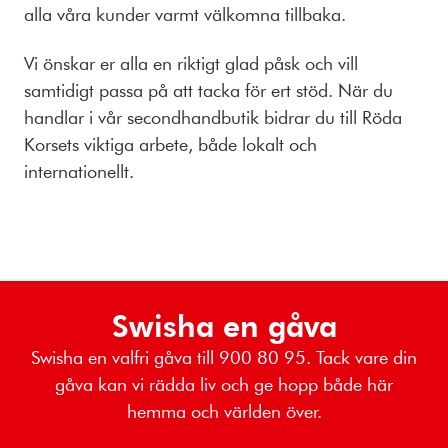
alla våra kunder varmt välkomna tillbaka.
Vi önskar er alla en riktigt glad påsk och vill
samtidigt passa på att tacka för ert stöd. När du
handlar i vår secondhandbutik bidrar du till Röda
Korsets viktiga arbete, både lokalt och
internationellt.
Swisha en gåva
Swisha en valfri gåva till 900 80 95. Tack vare din
gåva kan vi rädda liv och ge hopp både här
hemma och världen över.