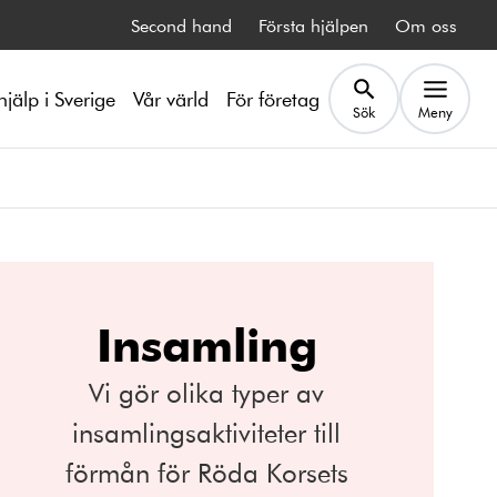
Second hand
Första hjälpen
Om oss
hjälp i Sverige
Vår värld
För företag
Sök
Meny
Insamling
Vi gör olika typer av
insamlingsaktiviteter till
förmån för Röda Korsets