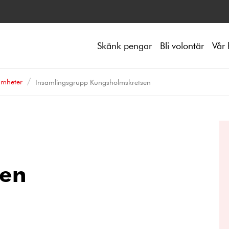
Skänk pengar
Bli volontär
Vår 
amheter
Insamlingsgrupp Kungsholmskretsen
sen