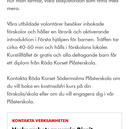
hur man larmar, vilka blåljusfordon som finns med
mera.
Våra utbildade volontärer besöker inbokade
förskolor och håller en lärorik och aktiverande
introduktion i Första hjälpen för barnen. Träffen tar
cirka 40-60 min och hålls i förskolans lokaler.
Kurstillfället är gratis och alla deltagande barn får
ett diplom från Röda Korset Plåsterskola.
Kontakta Röda Korset Södermalms Plåsterskola om
du vill boka en kostnadsfri kurs på din
förskola/skola eller om du vill engagera dig i vår
Plåsterskola.
KONTAKTA VERKSAMHETEN