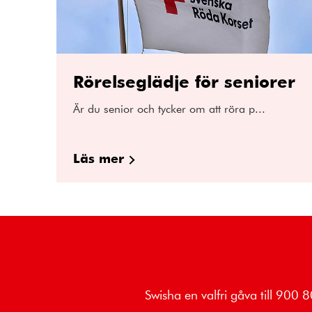
Rörelseglädje för seniorer
Är du senior och tycker om att röra p...
Läs mer
Swisha en valfri gåva till 900