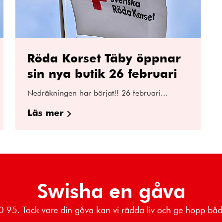
Röda Korset Täby öppnar
sin nya butik 26 februari
Nedräkningen har börjat!! 26 februari...
Läs mer
Swisha en gåva
 80 95. Tack vare din gåva kan vi rädda liv och ge hopp b