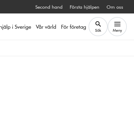
Second hand
Första hjälpen
Om oss
hjälp i Sverige
Vår värld
För företag
Sök
Meny