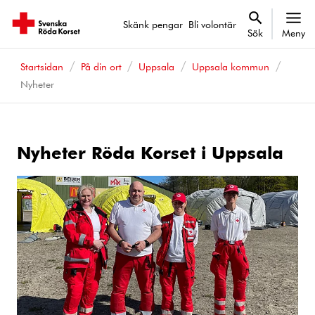
Skänk pengar
Bli volontär
Sök
Meny
Startsidan
På din ort
Uppsala
Uppsala kommun
Nyheter
Nyheter Röda Korset i Uppsala