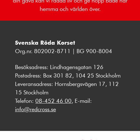
din gåva kan vi rädda liv och ge hopp både här
hemma och världen över.
Svenska Röda Korset
Org.nr. 802002-8711 | BG 900-8004
Besöksadress: Lindhagensgatan 126
Postadress: Box 301 82, 104 25 Stockholm
Leveransadress: Hornsbergsvägen 17, 112
15 Stockholm
Telefon:
08-452 46 00
, E-mail:
info@redcross.se