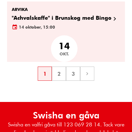
ARVIKA
"Achvalskaffe" i Brunskog med Bingo
14 oktober, 15:00
14
OKT.
1
2
3
Sida
Sida
Sida
Nästa
sida
Swisha en gåva
Swisha en valfri gåva till 123 069 28 14. Tack vare