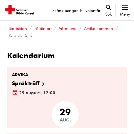
Skänk pengar
Bli volontär
Sök
Meny
Startsidan
På din ort
Värmland
Arvika kommun
Kalendarium
Kalendarium
Kalenderhändelser
ARVIKA
Språkträff
29 augusti, 12:00
29
AUG.