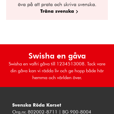
öva på att prata och skriva svenska.
Träna svenska
Swisha en gåva
Swisha en valfri gåva till 1234513008. Tack vare
din gåva kan vi rädda liv och ge hopp både här
hemma och världen över.
Svenska Röda Korset
Org.nr. 802002-8711 | BG 900-8004