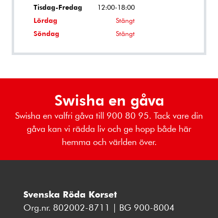
Tisdag-Fredag
12:00-18:00
Lördag
Stängt
Söndag
Stängt
Swisha en gåva
Swisha en valfri gåva till 900 80 95. Tack vare din
gåva kan vi rädda liv och ge hopp både här
hemma och världen över.
Svenska Röda Korset
Org.nr. 802002-8711 | BG 900-8004