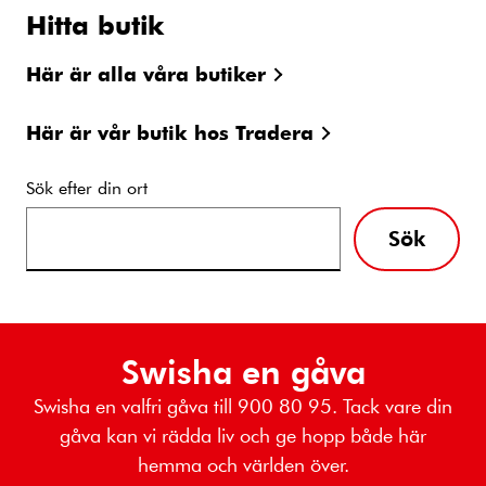
Hitta butik
Här är alla våra butiker
Här är vår butik hos Tradera
Sök efter din ort
Sök
Swisha en gåva
Swisha en valfri gåva till 900 80 95. Tack vare din
gåva kan vi rädda liv och ge hopp både här
hemma och världen över.