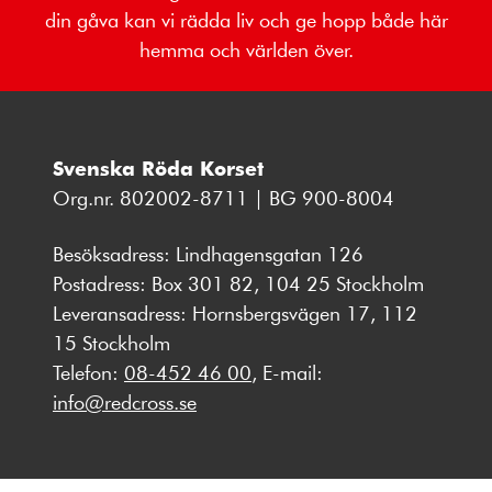
din gåva kan vi rädda liv och ge hopp både här
hemma och världen över.
Svenska Röda Korset
Org.nr. 802002-8711 | BG 900-8004
Besöksadress: Lindhagensgatan 126
Postadress: Box 301 82, 104 25 Stockholm
Leveransadress: Hornsbergsvägen 17, 112
15 Stockholm
Telefon:
08-452 46 00
, E-mail:
info@redcross.se