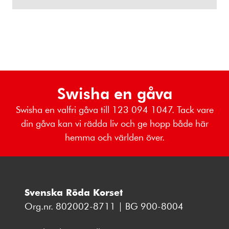
Swisha en gåva
Swisha en valfri gåva till 123 094 1047. Tack vare
din gåva kan vi rädda liv och ge hopp både här
hemma och världen över.
Svenska Röda Korset
Org.nr. 802002-8711 | BG 900-8004