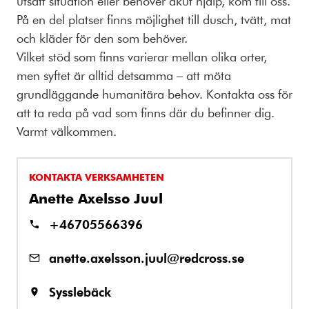
utsatt situation eller behöver akut hjälp, kom till oss.
På en del platser finns möjlighet till dusch, tvätt, mat
och kläder för den som behöver.
Vilket stöd som finns varierar mellan olika orter,
men syftet är alltid detsamma – att möta
grundläggande humanitära behov. Kontakta oss för
att ta reda på vad som finns där du befinner dig.
Varmt välkommen.
KONTAKTA VERKSAMHETEN
Anette Axelsso Juul
+46705566396
anette.axelsson.juul@redcross.se
Sysslebäck