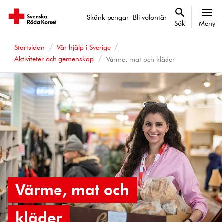
Skänk pengar
Bli volontär
Sök
Meny
Startsidan
Vår hjälp i Sverige
Aktiviteter och gemenskap
Värme, mat och kläder
Värme, mat och
kläder