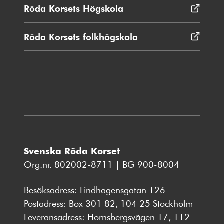
nytt
Röda Korsets Högskola
Öppnas
fönster
i
nytt
Röda Korsets folkhögskola
Öppnas
fönster
i
nytt
fönster
Svenska Röda Korset
Org.nr. 802002-8711 | BG 900-8004
Besöksadress: Lindhagensgatan 126
Postadress: Box 301 82, 104 25 Stockholm
Leveransadress: Hornsbergsvägen 17, 112