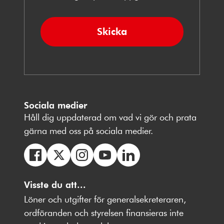
Skicka
Sociala medier
Håll dig uppdaterad om vad vi gör och prata
gärna med oss på sociala medier.
Följ
Följ
Följ
Följ
Följ
oss
Visste du att...
oss
oss
oss
oss
på
på
på
på
på
Löner och utgifter för generalsekreteraren,
Facebbok
X
Instagram
Youtube
LinkedIn
ordföranden och styrelsen finansieras inte