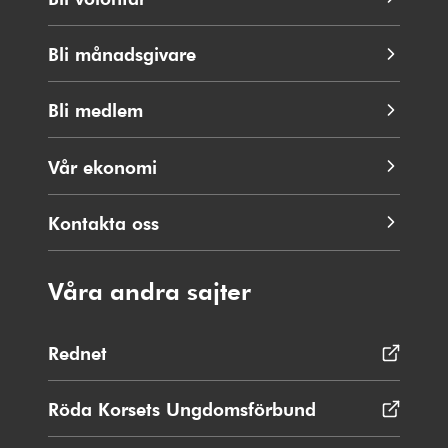
Bli månadsgivare
Bli medlem
Vår ekonomi
Kontakta oss
Våra andra sajter
Rednet
Öppnas
i
nytt
Röda Korsets Ungdomsförbund
Öppnas
fönster
i