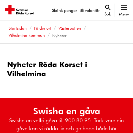
Skänk pengar
Bli volontär
Sök
Meny
Startsidan
På din ort
Västerbotten
Vilhelmina kommun
Nyheter
Nyheter Röda Korset i
Vilhelmina
Swisha en gåva
Swisha en valfri gåva till 900 80 95. Tack vare din
gåva kan vi rädda liv och ge hopp både här