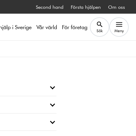
Second hand
Första hjälpen
Om oss
hjälp i Sverige
Vår värld
För företag
Sök
Meny