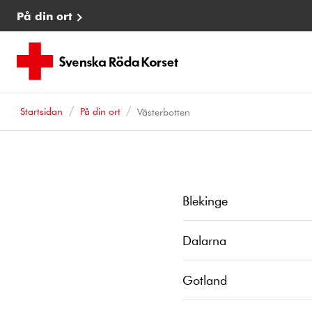
På din ort
Startsidan
På din ort
Västerbotten
Blekinge
Dalarna
Gotland