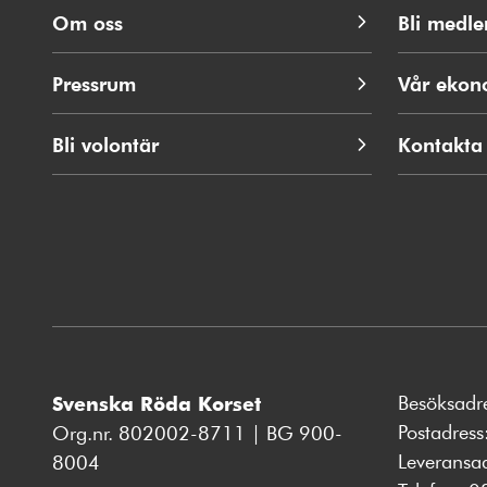
Om oss
Bli medl
Pressrum
Vår ekon
Bli volontär
Kontakta
Besöksadr
Svenska Röda Korset
Postadres
Org.nr. 802002-8711 | BG 900-
Leveransa
8004