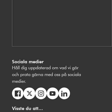
Sociala medier
Håll dig uppdaterad om vad vi gör
och prata gärna med oss på sociala
medier.
Följ
Följ
Följ
Följ
Följ
oss
Visste du att...
oss
oss
oss
oss