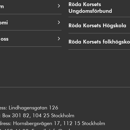
nytt
Röda Korsets
em
fönster
Ungdomsförbund
Öppna
i
omi
nytt
Röda Korsets Högskola
Ö
fönster
i
n
 oss
Röda Korsets folkhögsko
f
ess: Lindhagensgatan 126
s: Box 301 82, 104 25 Stockholm
dress: Hornsbergsvägen 17, 112 15 Stockholm