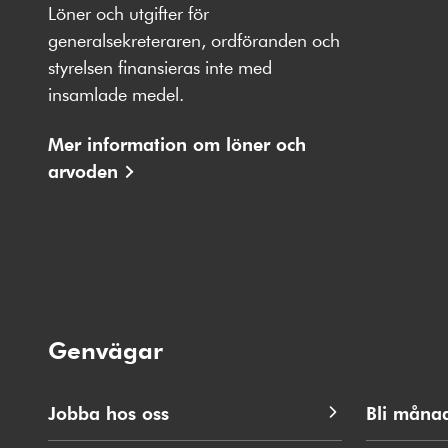
på
på
på
på
på
Löner och utgifter för
Facebbok
X
Instagram
Youtube
LinkedIn
generalsekreteraren, ordföranden och
styrelsen finansieras inte med
insamlade medel.
Mer information om löner och
arvoden
Genvägar
Jobba hos oss
Bli måna