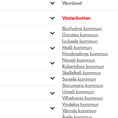
Värmland
Västerbotten
Bjurholms kommun
Dorotea kommun
Lycksele kommun
Malå kommun
Nordmalings kommun
Norsjö kommun
Robertsfors kommun
Skellefteå kommun
Sorsele kommun
Storumans kommun
Umeå kommun
Vilhelmina kommun
Vindelns kommun
Vännäs kommun
Åsele kommun