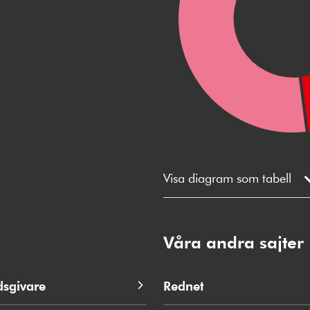
Visa diagram som tabell
Våra andra sajter
dsgivare
Rednet
Öppnas
i