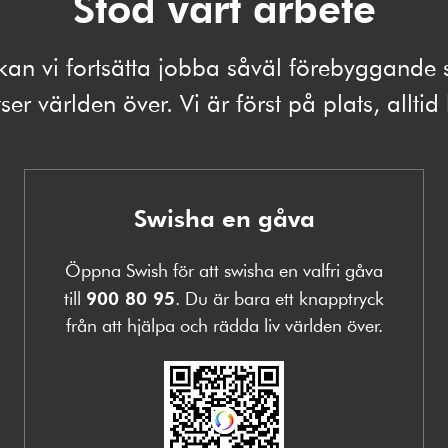
Stöd vårt arbete
kan vi fortsätta jobba såväl förebyggand
ser världen över. Vi är först på plats, alltid
Swisha en gåva
Öppna Swish för att swisha en valfri gåva
till
900 80 95
. Du är bara ett knapptryck
från att hjälpa och rädda liv världen över.