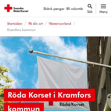
Skänk pengar
Bli volontär
Sök
Meny
Startsidan
På din ort
Västernorrland
Kramfors kommun
Röda Korset i Kramfors
kommun