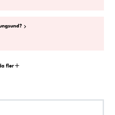
nungsund?
a fler