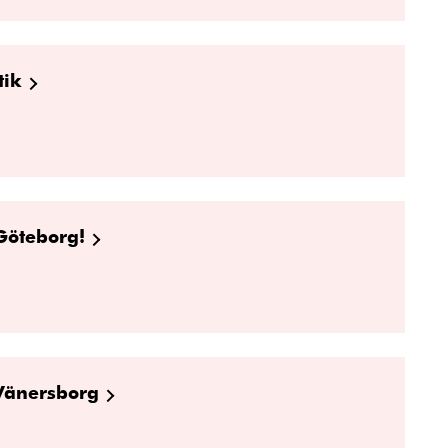
tik
Göteborg!
 Vänersborg