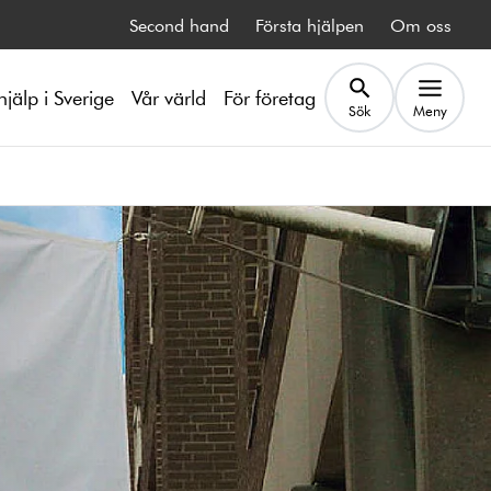
Second hand
Första hjälpen
Om oss
hjälp i Sverige
Vår värld
För företag
Sök
Meny