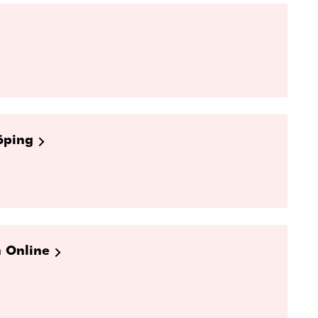
köping
h Online