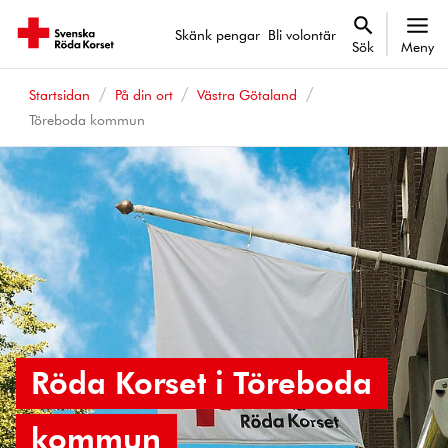
Skänk pengar
Bli volontär
Sök
Meny
Startsidan
På din ort
Västra Götaland
Töreboda kommun
Röda Korset i Töreboda
kommun