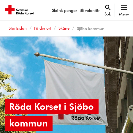
Skänk pengar
Bli volontär
Sök
Meny
Startsidan
På din ort
Skåne
Sjöbo kommun
Röda Korset i Sjöbo
kommun