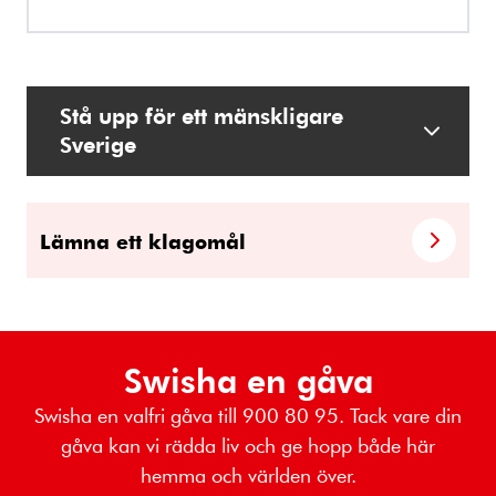
Stå upp för ett mänskligare
Sverige
Lämna ett klagomål
Swisha en gåva
Swisha en valfri gåva till 900 80 95. Tack vare din
gåva kan vi rädda liv och ge hopp både här
hemma och världen över.