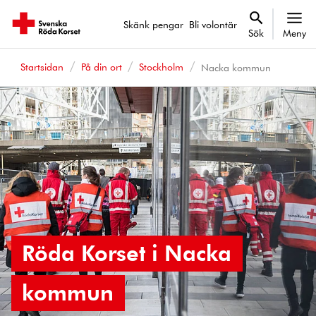
Skänk pengar
Bli volontär
Sök
Meny
Startsidan
På din ort
Stockholm
Nacka kommun
Röda Korset i Nacka
kommun