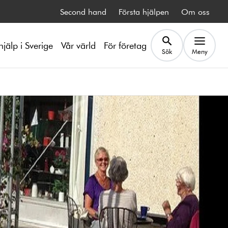
Second hand
Första hjälpen
Om oss
hjälp i Sverige
Vår värld
För företag
Sök
Meny