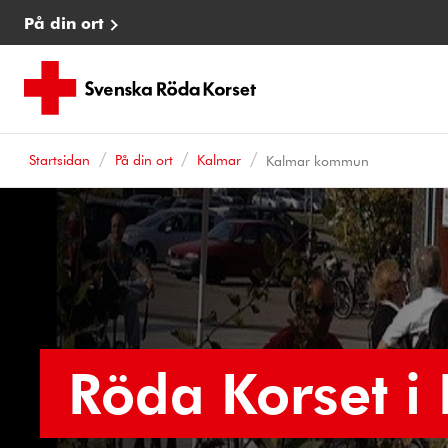
På din ort
Startsidan
På din ort
Kalmar
Kalmar kommun
Röda Korset i