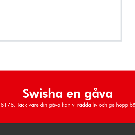
Swisha en gåva
068178. Tack vare din gåva kan vi rädda liv och ge hopp 